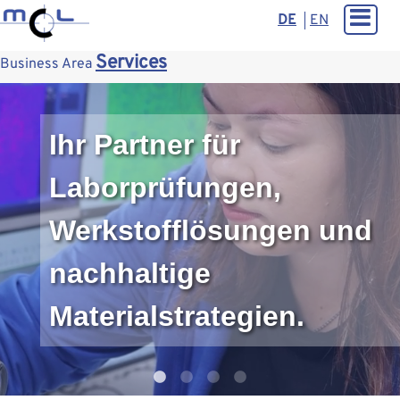
DE
EN
Services
Business Area
Rasche
Werkstoffprüfungen und
Materialanalysen
Mehr erfahren