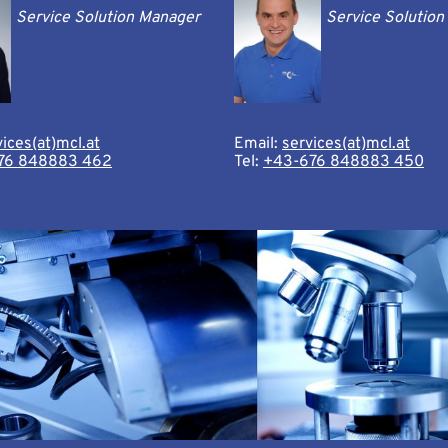
tandteile von unbekannten Metallen.
Service Solution Manager
Service Solutio
ner
metallen, Legierungsbestandteilen.
vices(at)mcl.at
Email:
services(at)mcl.at
us der Praxis
76 848883 462
Tel:
+43-676 848883 450
nalysen
und intermetallischen
sscheidungen in Al-
g, -chemie
hase, Laves-Phase,