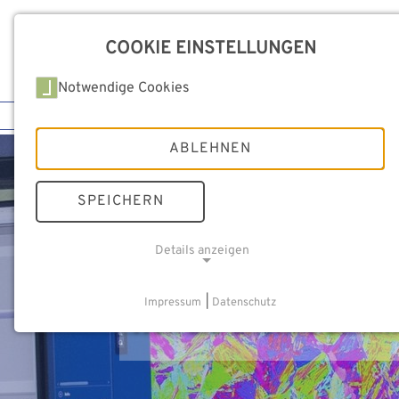
Business Area
COOKIE EINSTELLUNGEN
Services
Notwendige Cookies
Über MCL Services
Lab Services
ABLEHNEN
SPEICHERN
Wir analysieren
Details anzeigen
Werkstoffeigens
NOTWENDIGE COOKIES
Impressum
|
Datenschutz
Weil die Chemie stimm