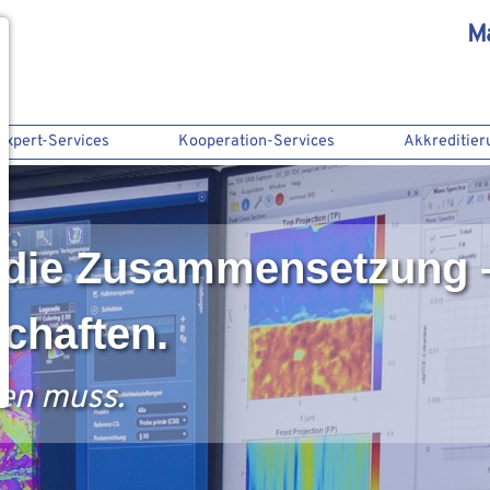
M
Expert-Services
Kooperation-Services
Akkreditier
 die Zusammensetzung – 
chaften.
en muss.