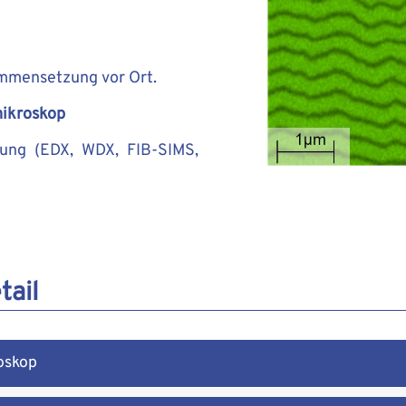
mmensetzung vor Ort.
mikroskop
rung (EDX, WDX, FIB-SIMS,
tail
oskop