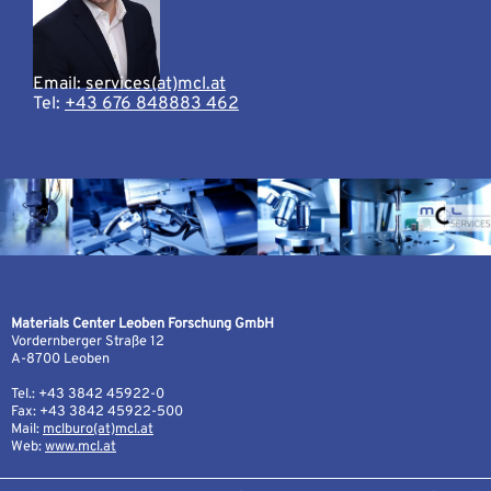
Email:
services(at)mcl.at
Tel:
+43 676 848883 462
Materials Center Leoben Forschung GmbH
Vordernberger Straße 12
A-8700 Leoben
Tel.: +43 3842 45922-0
Fax: +43 3842 45922-500
Mail:
mclburo(at)mcl.at
Web:
www.mcl.at