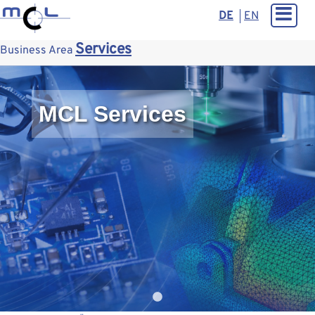
DE
EN
Services
Business Area
MCL Services